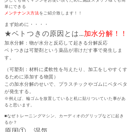
少しでも長くマシンをお使い頂くために施設スタッフ様でも簡
単にできる
メンテナンス方法
をご紹介致します！！
まず始めに・・・・
★ベトつきの原因とは…
加水分解！！
加水分解：物が水分と反応して起きる分解反応
ベトつきは可塑剤という薬品が溶けだす事で発生しま
す。
（可塑剤：材料に柔軟性を与えたり、加工をしやすくす
るために添加する物質）
この加水分解のせいで、プラスチックやゴムにベタベタ
が発生する。
※例えば、輪ゴムを放置していると机に貼りついていた事があ
ると思います。
■なぜトレーニングマシン、カーディオのグリップなどに起き
るか？
原因① 湿気