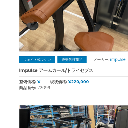
impulse
メーカー:
ウェイト式マシン
販売代行商品
Impulse アームカール/トライセプス
整備価格:
¥---
現状価格:
¥220,000
商品番号:
72099