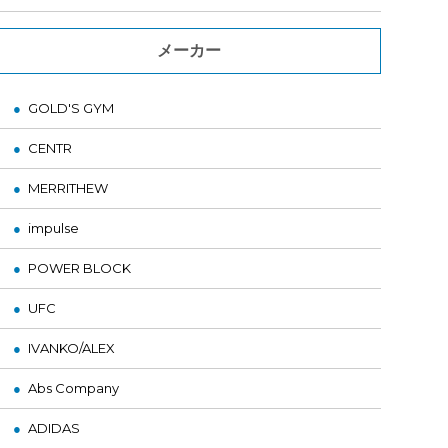
メーカー
GOLD'S GYM
CENTR
MERRITHEW
impulse
POWER BLOCK
UFC
IVANKO/ALEX
Abs Company
ADIDAS