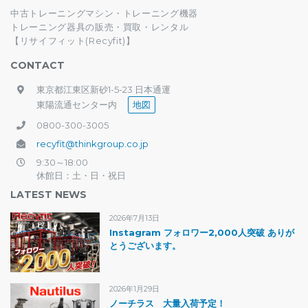
中古トレーニングマシン・トレーニング機器
トレーニング器具の販売・買取・レンタル
【リサイフィット(Recyfit)】
CONTACT
東京都江東区新砂1-5-23 日本通運
東陽流通センター内
地図
0800-300-3005
recyfit@thinkgroup.co.jp
9:30～18:00
休館日：土・日・祝日
LATEST NEWS
2026年7月13日
Instagram フォロワー2,000人突破 ありが
とうございます。
2026年1月29日
ノーチラス 大量入荷予定！