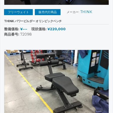
THINK
フリーウェイト
販売代行商品
メーカー:
THINK パワービルダー オリンピックベンチ
整備価格:
¥---
現状価格:
¥220,000
商品番号:
72098