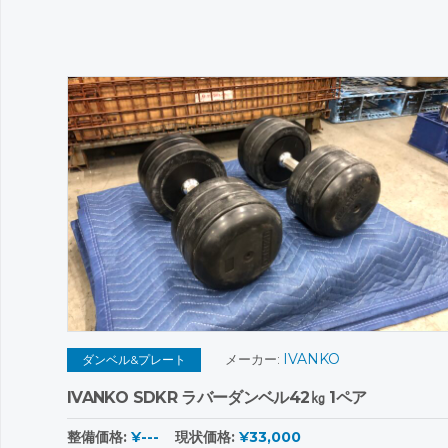
IVANKO
メーカー:
ダンベル&プレート
IVANKO SDKR ラバーダンベル42㎏ 1ペア
整備価格:
¥---
現状価格:
¥33,000