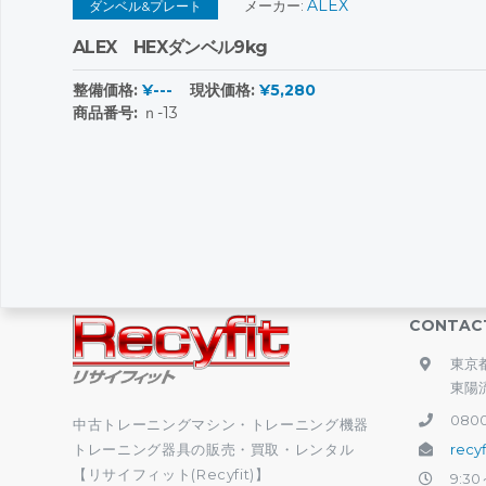
ALEX
メーカー:
ダンベル&プレート
ALEX HEXダンベル9kg
整備価格:
¥---
現状価格:
¥5,280
商品番号:
ｎ-13
CONTAC
東京都
東陽
0800
中古トレーニングマシン・トレーニング機器
トレーニング器具の販売・買取・レンタル
recy
【リサイフィット(Recyfit)】
9:30