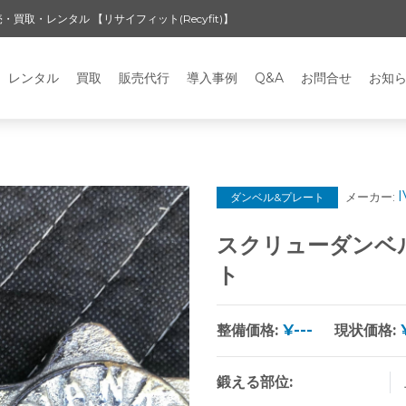
・レンタル 【リサイフィット(Recyfit)】
レンタル
買取
販売代行
導入事例
Q&A
お問合せ
お知
メーカー:
ダンベル&プレート
スクリューダンベルバー
ト
整備価格:
¥---
現状価格:
鍛える部位: