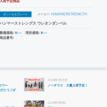
入荷予定商品
HAMMERSTRENGTH
メーカー:
ダンベル&プレート
ハンマーストレングス ウレタンダンベル
整備価格:
¥---
現状価格:
¥---
商品番号:
2026年1月29日
ォロワー
ノーチラス 大量入荷予定！
りがとうござ
2026年1月5日