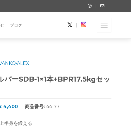
|
|
らせ
ブログ
IVANKO/ALEX
SDB-1×1本+BPR17.5kgセッ
¥ 4,400
商品番号:
44177
上半身を鍛える