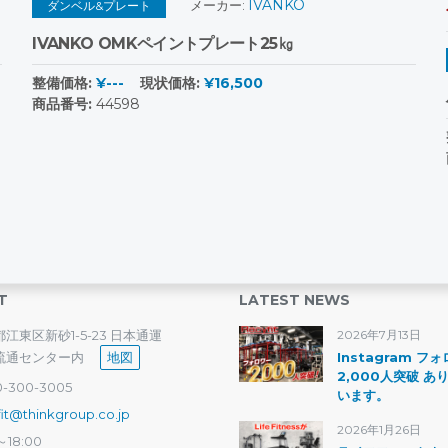
IVANKO
メーカー:
ダンベル&プレート
IVANKO OMKペイントプレート25㎏
整備価格:
¥---
現状価格:
¥16,500
商品番号:
44598
T
LATEST NEWS
江東区新砂1-5-23 日本通運
2026年7月13日
流通センター内
地図
Instagram フ
2,000人突破 あ
-300-3005
います。
fit@thinkgroup.co.jp
2026年1月26日
～18:00