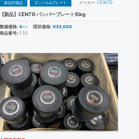
CENTR
メーカー:
新品特価品
ダンベル&プレート
【新品】CENTR バンパープレート15kg
整備価格:
¥---
現状価格:
¥33,000
商品番号:
1-10