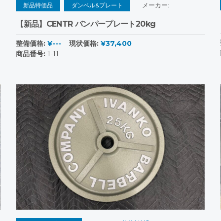
メーカー:
新品特価品
ダンベル&プレート
【新品】CENTR バンパープレート20kg
整備価格:
¥---
現状価格:
¥37,400
商品番号:
1-11