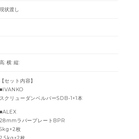
現状渡し
高: 横: 縦:
【セット内容】
■IVANKO
スクリューダンベルバーSDB-1×1本
■ALEX
28mmラバープレートBPR
5kg×2枚
2.5kg×2枚