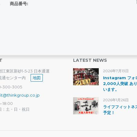
商品番号:
T
LATEST NEWS
江東区新砂1-5-23 日本通運
2026年7月13日
流通センター内
地図
Instagram フ
2,000人突破 あ
-300-3005
います。
fit@thinkgroup.co.jp
2026年1月26日
～18:00
ライフフィットネ
日：土・日・祝日
予定！