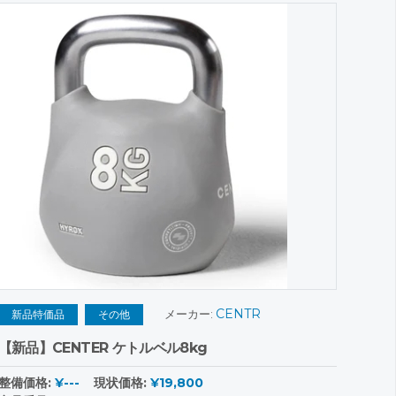
CENTR
メーカー:
新品特価品
その他
【新品】CENTER ケトルベル8kg
整備価格:
¥---
現状価格:
¥19,800