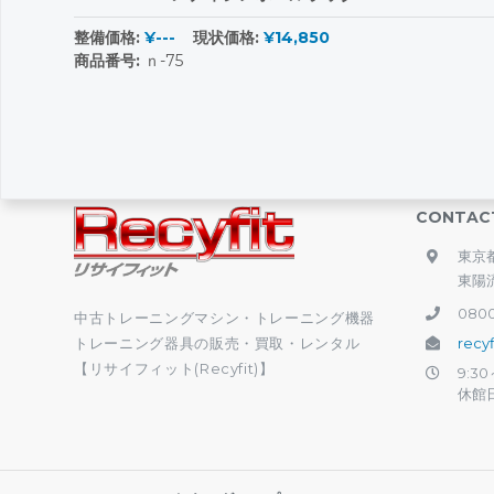
整備価格:
¥---
現状価格:
¥14,850
商品番号:
ｎ-75
CONTAC
東京都
東陽
0800
中古トレーニングマシン・トレーニング機器
トレーニング器具の販売・買取・レンタル
recy
【リサイフィット(Recyfit)】
9:30
休館