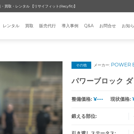
・レンタル 【リサイフィット(Recyfit)】
レンタル
買取
販売代行
導入事例
Q&A
お問合せ
お知
POWER 
メーカー:
その他
パワーブロック 
整備価格:
¥---
現状価格:
鍛える部位:
引き渡しステータス: