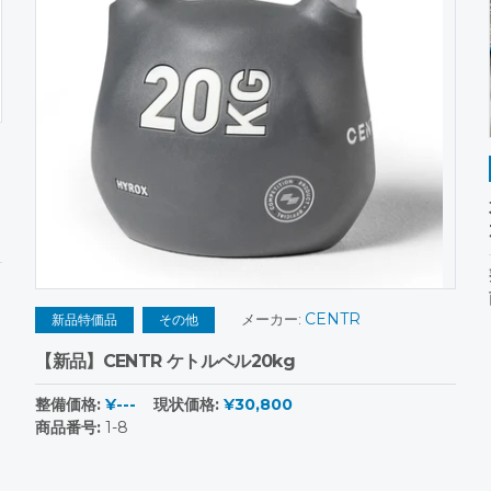
CENTR
メーカー:
新品特価品
その他
【新品】CENTR ケトルベル20kg
整備価格:
¥---
現状価格:
¥30,800
商品番号:
1-8