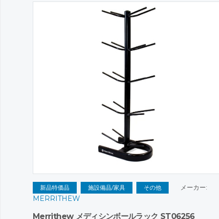
メーカー:
新品特価品
施設備品/家具
その他
MERRITHEW
Merrithew メディシンボールラック ST06256