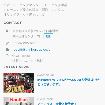
中古トレーニングマシン・トレーニング機器
トレーニング器具の販売・買取・レンタル
【リサイフィット(Recyfit)】
CONTACT
東京都江東区新砂1-5-23 日本通運
東陽流通センター内
地図
0800-300-3005
recyfit@thinkgroup.co.jp
9:30～18:00
休館日：土・日・祝日
LATEST NEWS
2026年7月13日
Instagram フォロワー2,000人突破 ありが
とうございます。
2026年1月29日
ノーチラス 大量入荷予定！