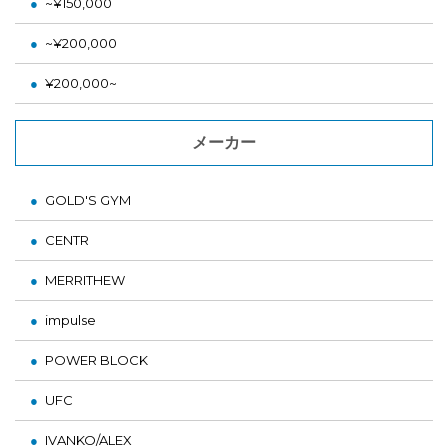
~¥150,000
~¥200,000
¥200,000~
メーカー
GOLD'S GYM
CENTR
MERRITHEW
impulse
POWER BLOCK
UFC
IVANKO/ALEX