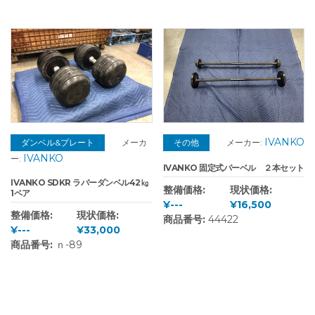
IVANKO
ダンベル&プレート
メーカ
その他
メーカー:
IVANKO
ー:
IVANKO 固定式バーベル ２本セット
IVANKO SDKR ラバーダンベル42㎏
整備価格:
現状価格:
1ペア
¥---
¥16,500
整備価格:
現状価格:
商品番号:
44422
¥---
¥33,000
商品番号:
ｎ-89