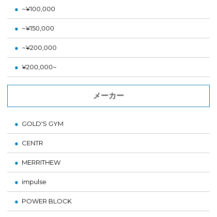
~¥100,000
~¥150,000
~¥200,000
¥200,000~
メーカー
GOLD'S GYM
CENTR
MERRITHEW
impulse
POWER BLOCK