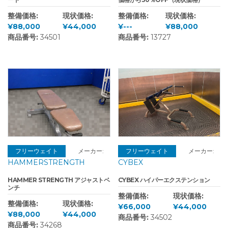
整備価格:
現状価格:
整備価格:
現状価格:
¥88,000
¥44,000
¥---
¥88,000
商品番号:
34501
商品番号:
13727
フリーウェイト
メーカー:
フリーウェイト
メーカー:
HAMMERSTRENGTH
CYBEX
HAMMER STRENGTH アジャストベ
CYBEX ハイパーエクステンション
ンチ
整備価格:
現状価格:
整備価格:
現状価格:
¥66,000
¥44,000
¥88,000
¥44,000
商品番号:
34502
商品番号:
34268