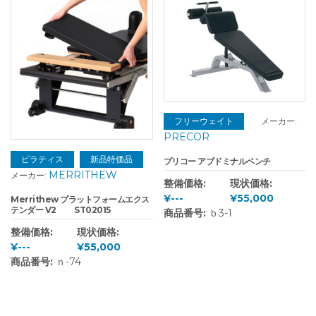
フリーウェイト
メーカー:
PRECOR
ピラティス
新品特価品
プリコー アブドミナルベンチ
MERRITHEW
メーカー:
整備価格:
現状価格:
¥---
¥55,000
Merrithew プラットフォームエクス
テンダー V2 ST02015
商品番号:
ｂ3-1
整備価格:
現状価格:
¥---
¥55,000
商品番号:
ｎ-74