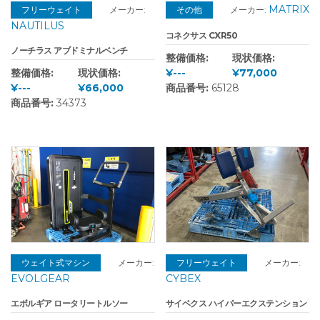
MATRIX
フリーウェイト
メーカー:
その他
メーカー:
NAUTILUS
コネクサス CXR50
ノーチラス アブドミナルベンチ
整備価格:
現状価格:
整備価格:
現状価格:
¥---
¥77,000
¥---
¥66,000
商品番号:
65128
商品番号:
34373
ウェイト式マシン
メーカー:
フリーウェイト
メーカー:
EVOLGEAR
CYBEX
エボルギア ロータリートルソー
サイベクス ハイパーエクステンション