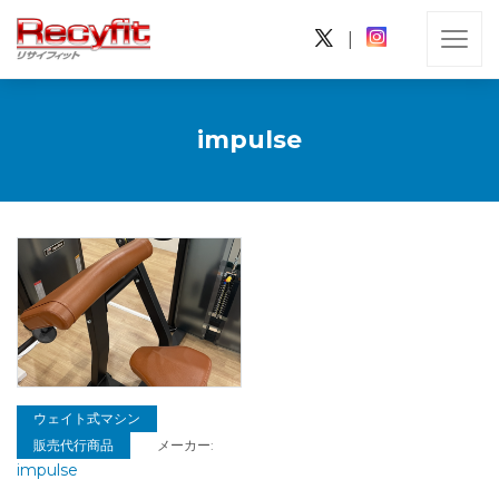
|
impulse
ウェイト式マシン
販売代行商品
メーカー:
impulse